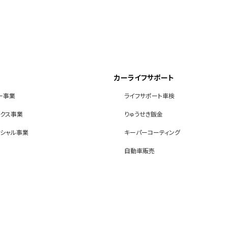
カーライフサポート
ー事業
ライフサポート車検
ックス事業
りゅうせき鈑金
ンシャル事業
キーパーコーティング
自動車販売