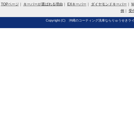
TOPページ
｜
キーパーが選ばれる理由
｜
EXキーパー
｜
ダイヤモンドキーパー
｜
例
｜
受
Copyright (C) 沖縄のコーティング洗車ならりゅうせきライ