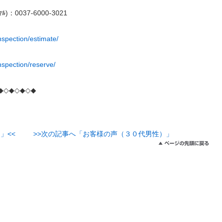
0037-6000-3021
inspection/estimate/
inspection/reserve/
◆◇◆◇◆◇◆
）」<<
>>次の記事へ「お客様の声（３０代男性）」