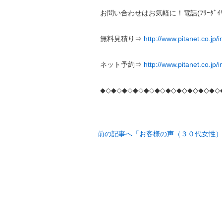
お問い合わせはお気軽に！電話(ﾌﾘｰﾀﾞｲﾔﾙ)：
無料見積り⇒ 
http://www.pitanet.co.jp/
ネット予約⇒ 
http://www.pitanet.co.jp/
◆◇◆◇◆◇◆◇◆◇◆◇◆◇◆◇◆◇◆◇◆◇
前の記事へ「お客様の声（３０代女性