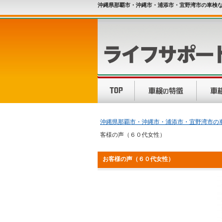
沖縄県那覇市・沖縄市・浦添市・宜野湾市の車検なら
沖縄県那覇市・沖縄市・浦添市・宜野湾市の
客様の声（６０代女性）
お客様の声（６０代女性）