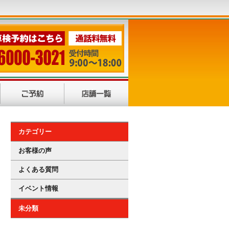
カテゴリー
お客様の声
よくある質問
イベント情報
未分類