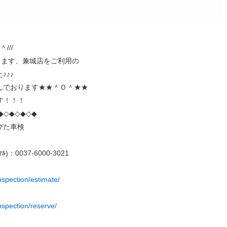
///
ります、兼城店をご利用の
♪♪♪
んでおります★★＾Ｏ＾★★
す！！！
◆◇◆◇◆◇◆
ぴた車検
0037-6000-3021
inspection/estimate/
inspection/reserve/