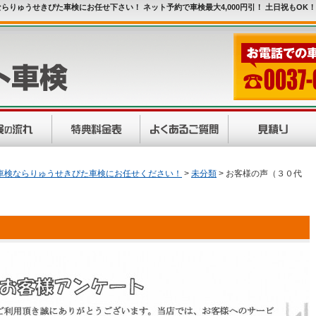
りゅうせきぴた車検にお任せ下さい！ ネット予約で車検最大4,000円引！ 土日祝もOK！
車検ならりゅうせきぴた車検にお任せください！
>
未分類
> お客様の声（３０代