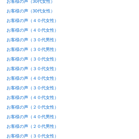
お客様の声（30代女性）
お客様の声（30代女性）
お客様の声（４０代女性）
お客様の声（４０代女性）
お客様の声（３０代男性）
お客様の声（３０代男性）
お客様の声（３０代女性）
お客様の声（３０代女性）
お客様の声（４０代女性）
お客様の声（３０代女性）
お客様の声（４０代女性）
お客様の声（２０代女性）
お客様の声（４０代男性）
お客様の声（２０代男性）
お客様の声（３０代女性）