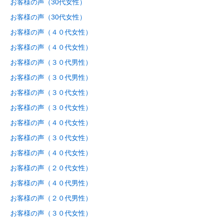
お客様の声（30代女性）
お客様の声（30代女性）
お客様の声（４０代女性）
お客様の声（４０代女性）
お客様の声（３０代男性）
お客様の声（３０代男性）
お客様の声（３０代女性）
お客様の声（３０代女性）
お客様の声（４０代女性）
お客様の声（３０代女性）
お客様の声（４０代女性）
お客様の声（２０代女性）
お客様の声（４０代男性）
お客様の声（２０代男性）
お客様の声（３０代女性）