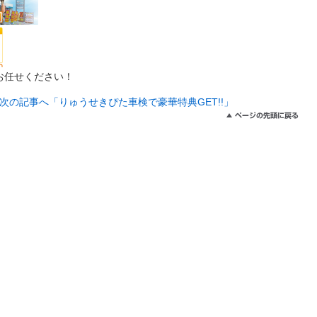
お任せください！
次の記事へ「りゅうせきぴた車検で豪華特典GET!!」