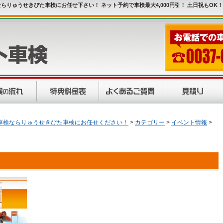
りゅうせきぴた車検にお任せ下さい！ ネット予約で車検最大4,000円引！ 土日祝もOK！
車検ならりゅうせきぴた車検にお任せください！
>
カテゴリー
>
イベント情報
>