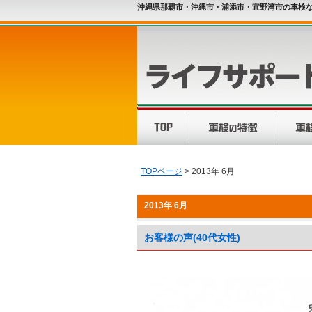
沖縄県那覇市・沖縄市・浦添市・宜野湾市の車検なら
TOPページ
> 2013年 6月
2013年 6月
お客様の声(40代女性)