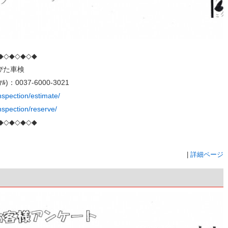
◆◇◆◇◆◇◆
ぴた車検
0037-6000-3021
inspection/estimate/
inspection/reserve/
◆◇◆◇◆◇◆
|
詳細ページ