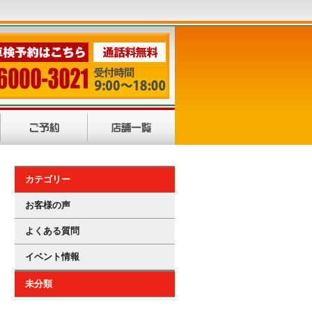
カテゴリー
お客様の声
よくある質問
イベント情報
未分類